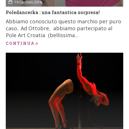
19 Gennaio 2018
Poledancerka : una fantastica sorpresa!
Abbiamo conosciuto questo marchio per puro
caso.. Ad Ottobre, abbiamo partecipato al
Pole Art Croatia (bellissima…
CONTINUA